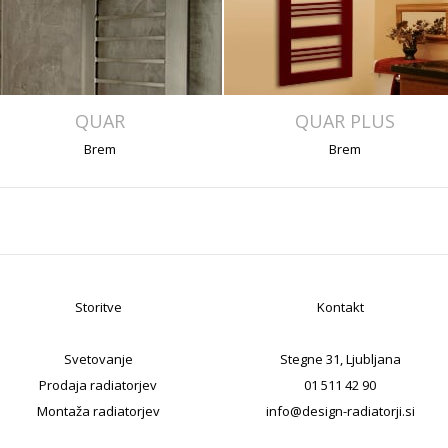
QUAR
QUAR PLUS
Brem
Brem
Storitve
Kontakt
Svetovanje
Stegne 31, Ljubljana
Prodaja radiatorjev
01 511 42 90
Montaža radiatorjev
info@design-radiatorji.si