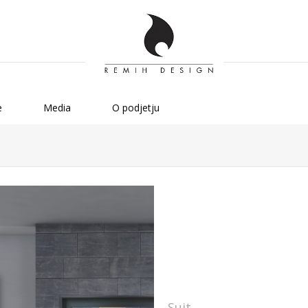
e
Media
O podjetju
Suit