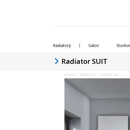
Radiatorji
Salon
Storitv
Radiator SUIT
Domov
/
Radiatorji
/ radiator Suit