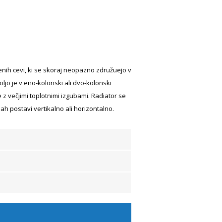
čenih cevi, ki se skoraj neopazno združuejo v
jo je v eno-kolonski ali dvo-kolonski
e z večjimi toplotnimi izgubami. Radiator se
jah postavi vertikalno ali horizontalno.