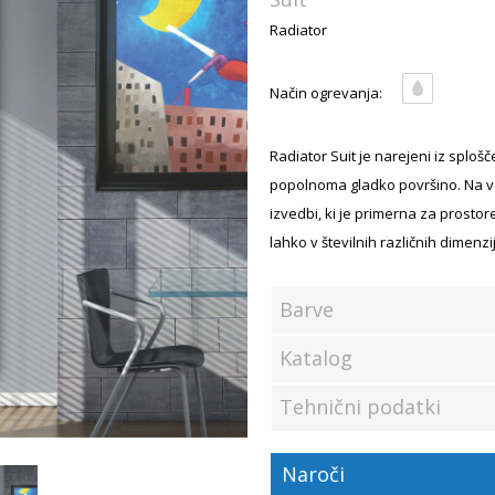
Radiator
Način ogrevanja:
Radiator Suit je narejeni iz sploš
popolnoma gladko površino. Na vol
izvedbi, ki je primerna za prostor
lahko v številnih različnih dimenzi
Barve
Katalog
Tehnični podatki
Naroči