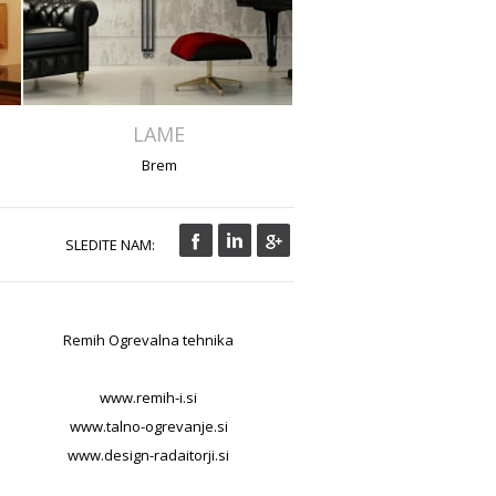
LAME
Brem
SLEDITE NAM:
Remih Ogrevalna tehnika
www.remih-i.si
www.talno-ogrevanje.si
www.design-radaitorji.si