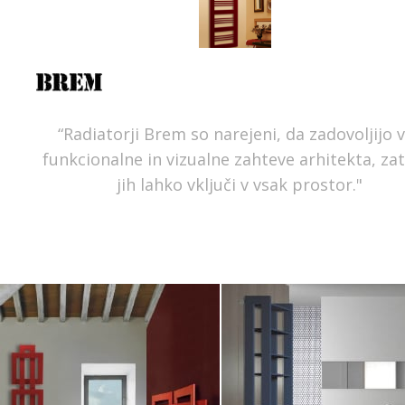
“Radiatorji Brem so narejeni, da zadovoljijo 
funkcionalne in vizualne zahteve arhitekta, za
jih lahko vključi v vsak prostor."