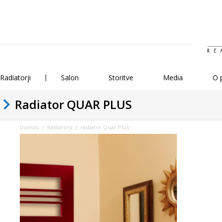
Radiatorji
Salon
Storitve
Media
O 
Radiator QUAR PLUS
Domov
/
Radiatorji
/ radiator Quar Plus