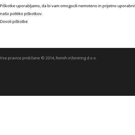
Piškotke uporabljamo, da bi vam omogocili nemoteno in prijetno uporabniško
našo politiko piškotkov.
Dovoli piškotke
Vse pravice pridržane © 2014, Remih inženiring d.o.o.