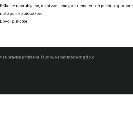
Piškotke uporabljamo, da bi vam omogocili nemoteno in prijetno uporabniško
našo politiko piškotkov.
Dovoli piškotke
Vse pravice pridržane © 2014, Remih inženiring d.o.o.