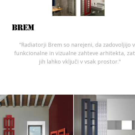
“Radiatorji Brem so narejeni, da zadovoljijo 
funkcionalne in vizualne zahteve arhitekta, za
jih lahko vključi v vsak prostor."