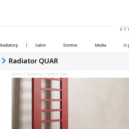
Radiatorji
Salon
Storitve
Media
O 
Radiator QUAR
Domov
/
Radiatorji
/ radiator Quar