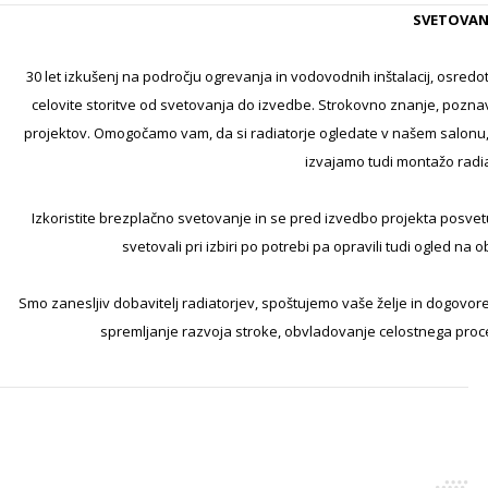
SVETOVAN
30 let izkušenj na področju ogrevanja in vodovodnih inštalacij, osr
celovite storitve od svetovanja do izvedbe. Strokovno znanje, pozna
projektov. Omogočamo vam, da si radiatorje ogledate v našem salonu, se
izvajamo tudi montažo radiat
Izkoristite brezplačno svetovanje in se pred izvedbo projekta posvetu
svetovali pri izbiri po potrebi pa opravili tudi ogled na
Smo zanesljiv dobavitelj radiatorjev, spoštujemo vaše želje in dogovore
spremljanje razvoja stroke, obvladovanje celostnega proces