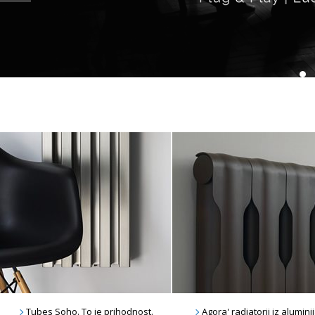
Tubes Soho. To je prihodnost.
Agora' radiatorji iz aluminij