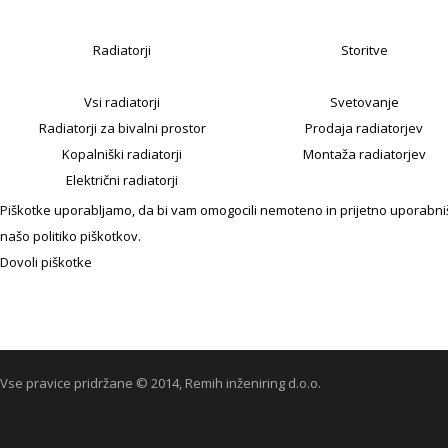
Radiatorji
Storitve
Vsi radiatorji
Svetovanje
Radiatorji za bivalni prostor
Prodaja radiatorjev
Kopalniški radiatorji
Montaža radiatorjev
Električni radiatorji
Piškotke uporabljamo, da bi vam omogocili nemoteno in prijetno uporabniško
našo politiko piškotkov.
Dovoli piškotke
Vse pravice pridržane © 2014, Remih inženiring d.o.o.