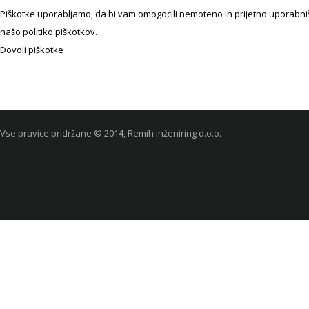
Piškotke uporabljamo, da bi vam omogocili nemoteno in prijetno uporabniško
našo politiko piškotkov.
Dovoli piškotke
Vse pravice pridržane © 2014, Remih inženiring d.o.o.