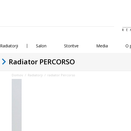
Radiatorji
Salon
Storitve
Media
O 
Radiator PERCORSO
Domov
/
Radiatorji
/ radiator Percorso