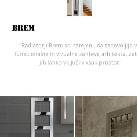
“Radiatorji Brem so narejeni, da zadovoljijo 
funkcionalne in vizualne zahteve arhitekta, za
jih lahko vključi v vsak prostor."