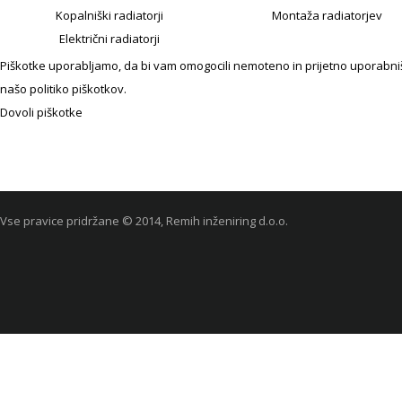
Kopalniški radiatorji
Montaža radiatorjev
Električni radiatorji
Piškotke uporabljamo, da bi vam omogocili nemoteno in prijetno uporabniško
našo politiko piškotkov.
Dovoli piškotke
Vse pravice pridržane © 2014, Remih inženiring d.o.o.