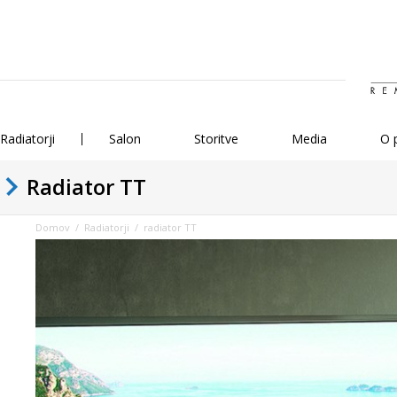
Radiatorji
Salon
Storitve
Media
O 
Radiator TT
Domov
/
Radiatorji
/ radiator TT