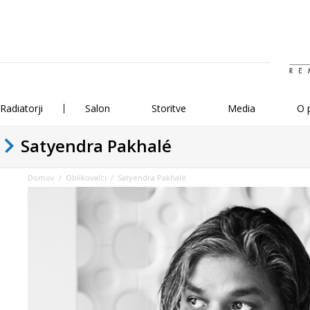
Radiatorji
Salon
Storitve
Media
O 
Satyendra Pakhalé
Domov
/
Oblikovalci
/
Satyendra Pakhalé