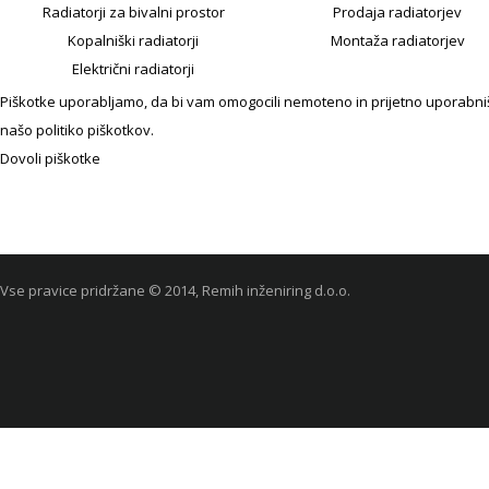
Radiatorji za bivalni prostor
Prodaja radiatorjev
Kopalniški radiatorji
Montaža radiatorjev
Električni radiatorji
Piškotke uporabljamo, da bi vam omogocili nemoteno in prijetno uporabniško
našo politiko piškotkov.
Dovoli piškotke
Vse pravice pridržane © 2014, Remih inženiring d.o.o.