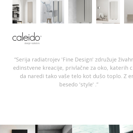
“Serija radiatrojev 'Fine Design' združuje živah
edinstvene kreacije, privlačne za oko, katerih cil
da naredi tako vaše telo kot dušo toplo. Z e
besedo 'style' .”