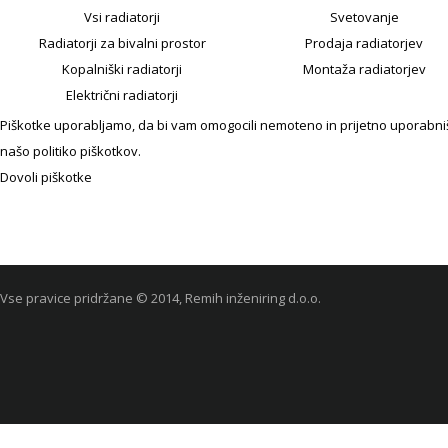
Vsi radiatorji
Svetovanje
Radiatorji za bivalni prostor
Prodaja radiatorjev
Kopalniški radiatorji
Montaža radiatorjev
Električni radiatorji
Piškotke uporabljamo, da bi vam omogocili nemoteno in prijetno uporabniško
našo politiko piškotkov.
Dovoli piškotke
Vse pravice pridržane © 2014, Remih inženiring d.o.o.