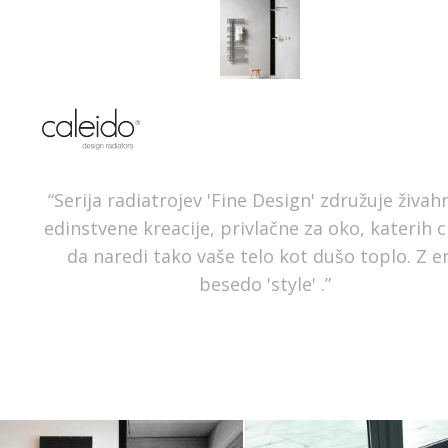
“Serija radiatrojev 'Fine Design' združuje živah
edinstvene kreacije, privlačne za oko, katerih cil
da naredi tako vaše telo kot dušo toplo. Z e
besedo 'style' .”