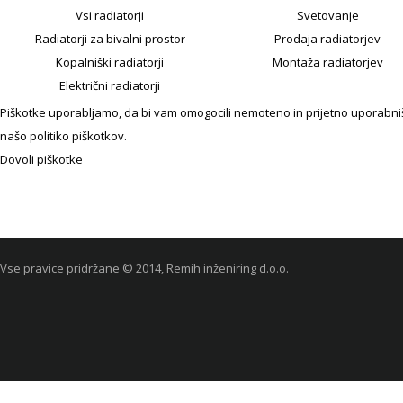
Vsi radiatorji
Svetovanje
Radiatorji za bivalni prostor
Prodaja radiatorjev
Kopalniški radiatorji
Montaža radiatorjev
Električni radiatorji
Piškotke uporabljamo, da bi vam omogocili nemoteno in prijetno uporabniško
našo politiko piškotkov.
Dovoli piškotke
Vse pravice pridržane © 2014, Remih inženiring d.o.o.