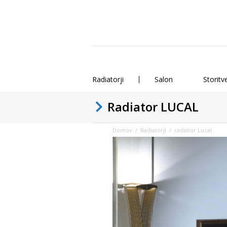
Radiatorji
Salon
Storitv
Radiator LUCAL
Domov
/
Radiatorji
/ radiator Lucal