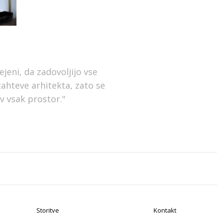
jeni, da zadovoljijo vse
zahteve arhitekta, zato se
 v vsak prostor."
Storitve
Kontakt