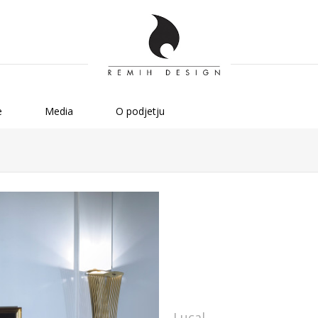
e
Media
O podjetju
Lucal