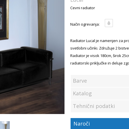
Cevni radiator
Način ogrevanja:
Radiator Lucal je namenjen za pros
svetlobni učinki. Združuje 2 bist
Radiator je visok 180cm, širok 25
radiatorski priključke in deluje zg
Barve
Katalog
Tehnični podatki
Naroči