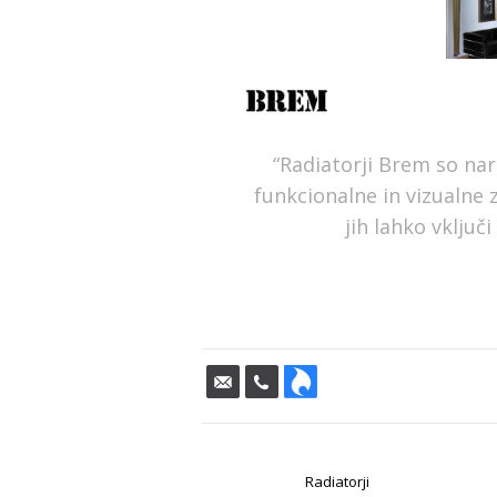
“Radiatorji Brem so nare
funkcionalne in vizualne 
jih lahko vključi
Radiatorji