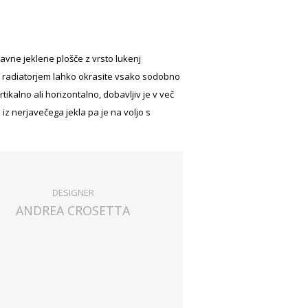
 ravne jeklene plošče z vrsto lukenj
nim radiatorjem lahko okrasite vsako sodobno
tikalno ali horizontalno, dobavljiv je v več
iz nerjavečega jekla pa je na voljo s
DESIGNER
ANDREA CROSETTA