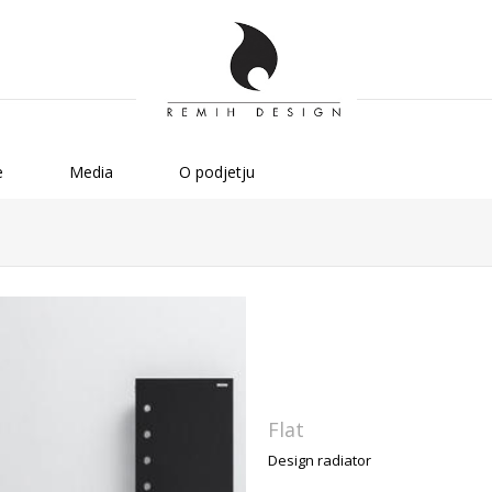
e
Media
O podjetju
Flat
Design radiator