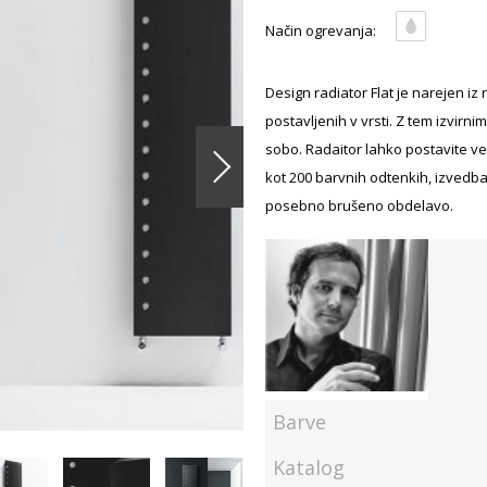
Način ogrevanja:
Design radiator Flat je narejen iz
postavljenih v vrsti. Z tem izvir
sobo. Radaitor lahko postavite ver
kot 200 barvnih odtenkih, izvedba 
posebno brušeno obdelavo.
Barve
Katalog