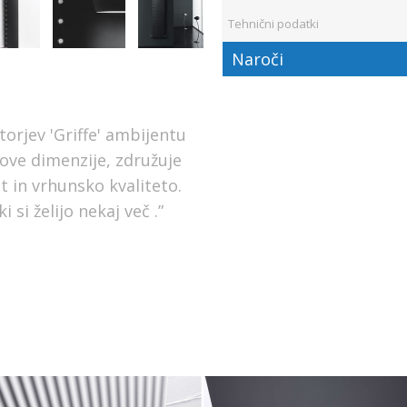
Tehnični podatki
Naroči
torjev 'Griffe' ambijentu
e dimenzije, združuje
t in vrhunsko kvaliteto.
 si želijo nekaj več .”