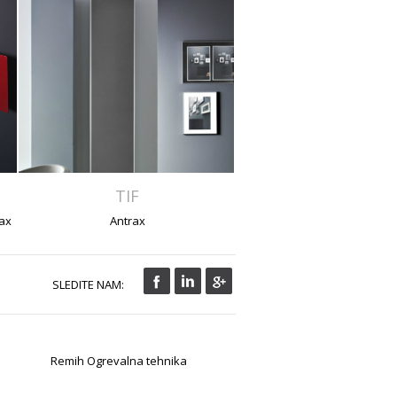
TIF
rax
Antrax
SLEDITE NAM:
Remih Ogrevalna tehnika