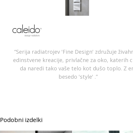
“Serija radiatrojev 'Fine Design' združuje živah
edinstvene kreacije, privlačne za oko, katerih cil
da naredi tako vaše telo kot dušo toplo. Z e
besedo 'style' .”
Podobni izdelki