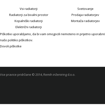
Vsi radiatorji
Svetovanje
Radiatorji za bivalni prostor
Prodaja radiatorjev
Kopalniški radiatorji
Montaža radiatorjev
Električni radiatorji
Piškotke uporabljamo, da bi vam omogocili nemoteno in prijetno uporabniško
našo politiko piškotkov.
Dovoli piškotke
Vse pravice pridržane © 2014, Remih inženiring d.o.o.