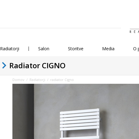
Radiatorji
Salon
Storitve
Media
O 
Radiator CIGNO
Domov
/
Radiatorji
/ radiator Cigno