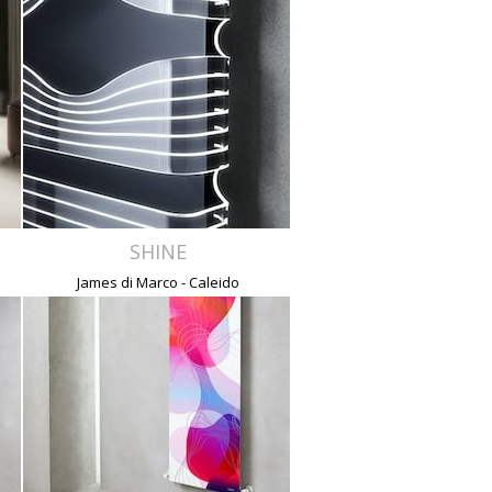
SHINE
James di Marco - Caleido