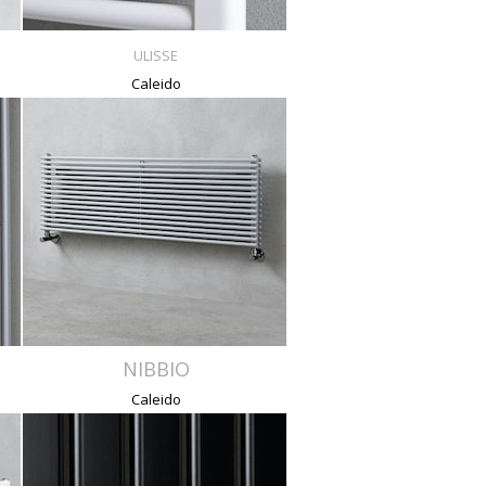
ULISSE
Caleido
NIBBIO
Caleido