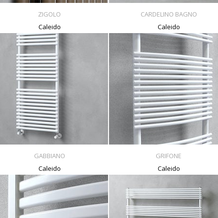
ZIGOLO
CARDELINO BAGNO
Caleido
Caleido
GABBIANO
GRIFONE
Caleido
Caleido