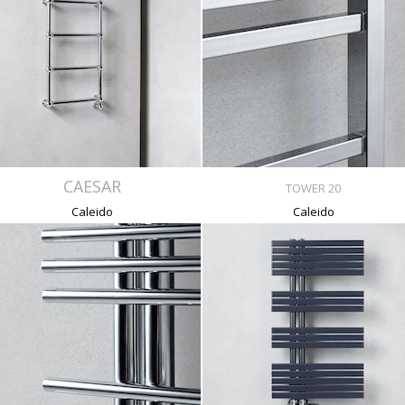
CAESAR
TOWER 20
Caleido
Caleido