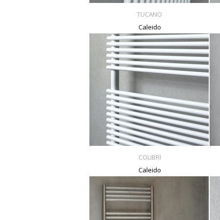
TUCANO
Caleido
COLIBRI
Caleido