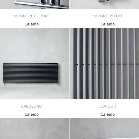
PAVONE 20 CHROME
PAVONE 35 FLAT
Caleido
Caleido
CARDELINO
CONDOR
Caleido
Caleido