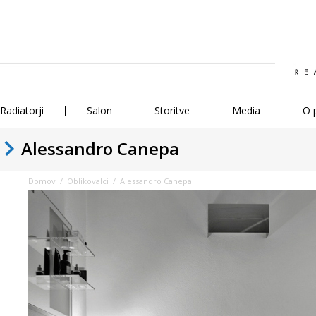
Radiatorji
Salon
Storitve
Media
O 
Alessandro Canepa
Domov
/
Oblikovalci
/ Alessandro Canepa